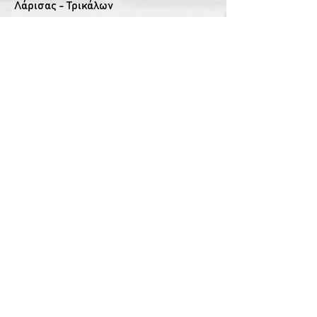
Λάρισας - Τρικάλων
Τ.Κ. 41500, Λάρισα
Ακολουθήστε μας
Facebook
YouTube
g-nurs@uth.gr
Παλαιότερος Ιστότοπος
ΠΑΝΕΠΙΣΤΗΜΙΟ ΘΕΣΣΑΛΙΑΣ
ΤΜΗΜΑ ΝΟΣΗΛΕΥΤΙΚΗΣ