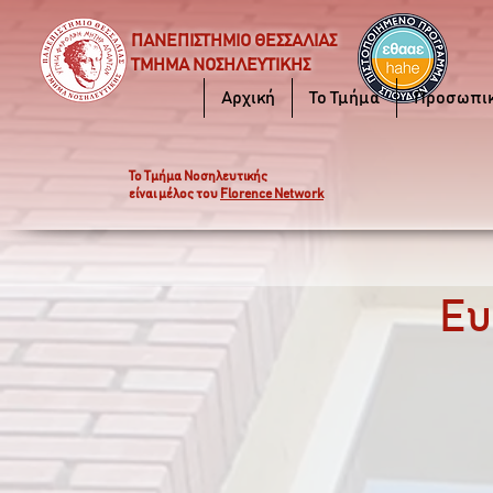
ΠΑΝΕΠΙΣΤΗΜΙΟ ΘΕΣΣΑΛΙΑΣ
ΤΜΗΜΑ ΝΟΣΗΛΕΥΤΙΚΗΣ
Αρχική
Το Τμήμα
Προσωπι
Το Τμήμα Νοσηλευτικής
είναι μέλος του
Florence Network
Ευ