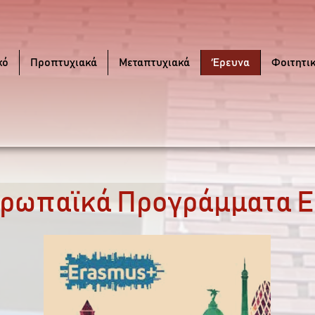
κό
Προπτυχιακά
Μεταπτυχιακά
Έρευνα
Φοιτητι
ρωπαϊκά Προγράμματα 