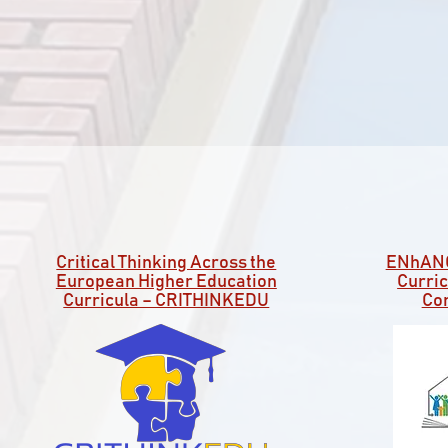
Critical Thinking Across the
ENhANC
European Higher Education
Curric
Curricula – CRITHINKEDU
Co