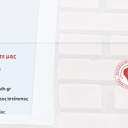
τε μας
k
th.gr
ρος Ιστότοπος
ίας