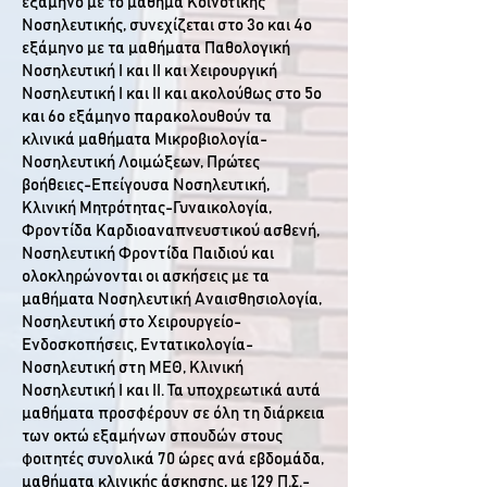
εξάμηνο με το μάθημα Κοινοτικής
Νοσηλευτικής, συνεχίζεται στο 3ο και 4ο
εξάμηνο με τα μαθήματα Παθολογική
Νοσηλευτική Ι και ΙΙ και Χειρουργική
Νοσηλευτική Ι και ΙΙ και ακολούθως στο 5ο
και 6ο εξάμηνο παρακολουθούν τα
κλινικά μαθήματα Μικροβιολογία-
Νοσηλευτική Λοιμώξεων, Πρώτες
βοήθειες-Επείγουσα Νοσηλευτική,
Κλινική Μητρότητας-Γυναικολογία,
Φροντίδα Καρδιοαναπνευστικού ασθενή,
Νοσηλευτική Φροντίδα Παιδιού και
ολοκληρώνονται οι ασκήσεις με τα
μαθήματα Νοσηλευτική Αναισθησιολογία,
Νοσηλευτική στο Χειρουργείο-
Ενδοσκοπήσεις, Εντατικολογία-
Νοσηλευτική στη ΜΕΘ, Κλινική
Νοσηλευτική Ι και ΙΙ. Τα υποχρεωτικά αυτά
μαθήματα προσφέρουν σε όλη τη διάρκεια
των οκτώ εξαμήνων σπουδών στους
φοιτητές συνολικά 70 ώρες ανά εβδομάδα,
μαθήματα κλινικής άσκησης, με 129 Π.Σ.-