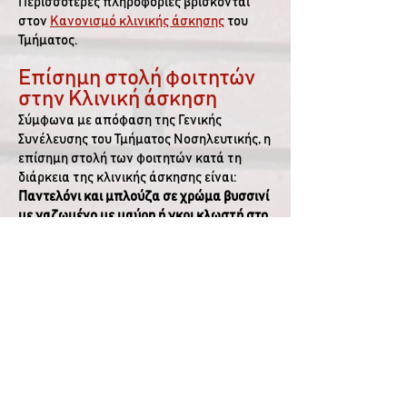
Περισσότερες πληροφορίες βρίσκονται
στον
Κανονισμό κλινικής άσκησης
του
Τμήματος.
Επίσημη στολή φοιτητών
στην Κλινική άσκηση
Σύμφωνα με απόφαση της Γενικής
Συνέλευσης του Τμήματος Νοσηλευτικής, η
επίσημη στολή των φοιτητών κατά τη
διάρκεια της κλινικής άσκησης είναι:
Παντελόνι και μπλούζα σε χρώμα βυσσινί
με γαζωμένο με μαύρη ή γκρι κλωστή στο
πάνω αριστερό μέρος της μπλούζας το
λογότυπο του Τμήματος Νοσηλευτικής και
το όνομα και επίθετο του φοιτητή με
κεφαλαία γραμματοσειρά.
Επικοινωνία
Τμήμα Νοσηλευτικής,