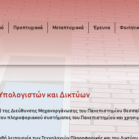
κό
Προπτυχιακά
Μεταπτυχιακά
Έρευνα
Φοιτητι
Υπολογιστών και Δικτύων
ΔΤ) της Διεύθυνσης Μηχανοργάνωσης του Πανεπιστημίου Θεσσα
του πληροφοριακού συστήματος του Πανεπιστημίου και χρησιμο
ρθή λειτουργία των Τεχνολογιών Πληροφορικής και του Δικτύου,