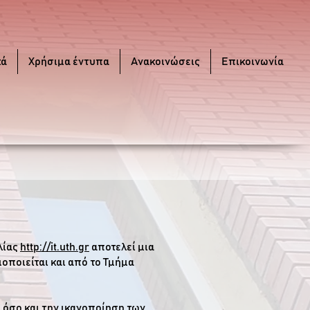
κά
Χρήσιμα έντυπα
Ανακοινώσεις
Επικοινωνία
λίας
http://it.uth.gr
αποτελεί μια
ποιείται και από το Τμήμα
 όσο και την ικανοποίηση των