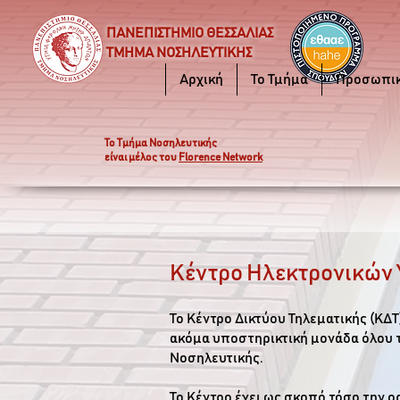
ΠΑΝΕΠΙΣΤΗΜΙΟ ΘΕΣΣΑΛΙΑΣ
ΤΜΗΜΑ ΝΟΣΗΛΕΥΤΙΚΗΣ
Αρχική
Το Τμήμα
Προσωπι
Το Τμήμα Νοσηλευτικής
είναι μέλος του
Florence Network
Κέντρο Ηλεκτρονικών 
Το Κέντρο Δικτύου Τηλεματικής (Κ
ακόμα υποστηρικτική μονάδα όλου 
Νοσηλευτικής.
Το Κέντρο έχει ως σκοπό τόσο την ο