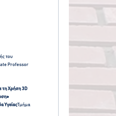
ής του 
iate Professor 
 τη Χρήση 3D 
υση»
α Υγείας
Τμήμα 