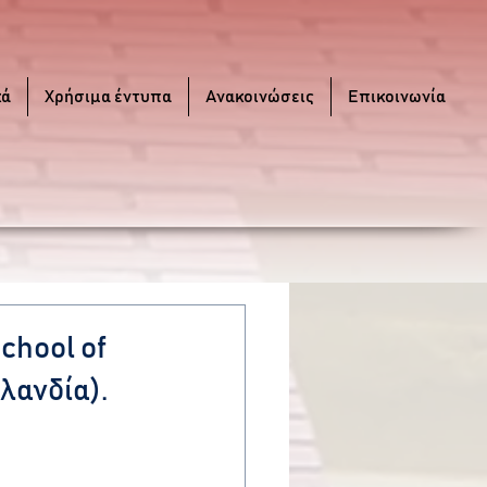
κά
Χρήσιμα έντυπα
Ανακοινώσεις
Επικοινωνία
chool of
ρλανδία).