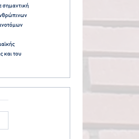
ε σημαντική 
ανθρώπινων 
ινοτόμων 
μαϊκής 
 και του 