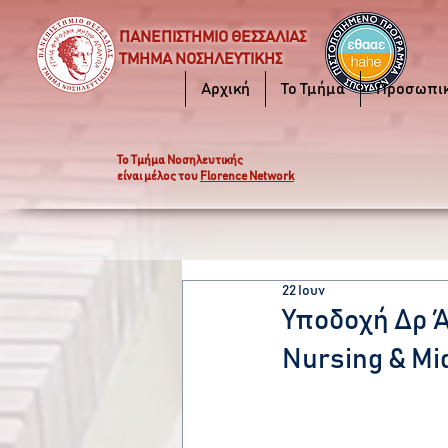
ΠΑΝΕΠΙΣΤΗΜΙΟ ΘΕΣΣΑΛΙΑΣ
ΤΜΗΜΑ ΝΟΣΗΛΕΥΤΙΚΗΣ
Αρχική
Το Τμήμα
Προσωπι
Το Τμήμα Νοσηλευτικής
είναι μέλος του
Florence Network
22 Ιουν
Υποδοχή Δρ Ά
Nursing & Mid