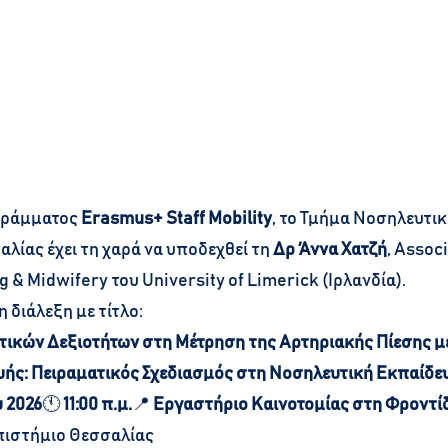
γράμματος 
Erasmus+ Staff Mobility
, το Τμήμα Νοσηλευτικ
ίας έχει τη χαρά να υποδεχθεί τη 
Δρ Άννα Χατζή
, Assoc
g & Midwifery του University of Limerick (Ιρλανδία).
 διάλεξη με τίτλο:
ικών Δεξιοτήτων στη Μέτρηση της Αρτηριακής Πίεσης με
ής: Πειραματικός Σχεδιασμός στη Νοσηλευτική Εκπαίδε
υ 2026
🕚 
11:00 π.μ.
📍 
Εργαστήριο Καινοτομίας στη Φροντίδ
πιστήμιο Θεσσαλίας