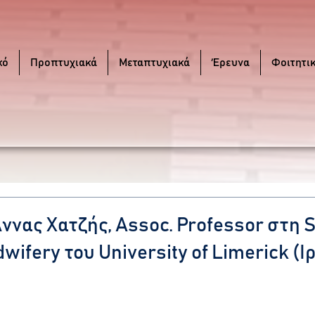
κό
Προπτυχιακά
Μεταπτυχιακά
Έρευνα
Φοιτητι
ννας Χατζής, Assoc. Professor στη S
wifery του University of Limerick (Ι