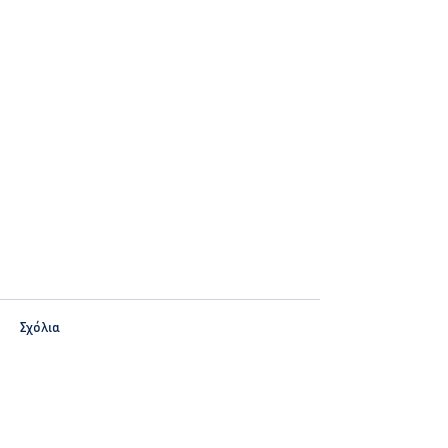
Σχόλια
Γράψτε ένα σχόλιο...