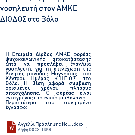
νοσηλευτή στον ΑΜΚΕ
ΔΙΟΔΟΣ στο Βόλο
Η Εταιρεία Δίοδος AΜΚΕ φορέας 
ψυχοκοινωνικής αποκατάστασης 
ζητά να προσλάβει έναν/μία 
νοσηλευτή, για τη στελέχωση της 
Κινητής μονάδας Μαγνησίας  του 
Κέντρου Ημέρας Κ.Η.Π.Ο.Σ. στο 
Βόλο. Η θέση αφορά σύμβαση 
ορισμένου χρόνου, πλήρους 
απασχόλησης. Ο φορέας είναι 
ενταγμένος στο ενιαίο μισθολόγιο. 
Περισσότερα στο συνημμένο 
έγγραφο:
Αγγελία Πρόσληψης Νοσηλευτη
.docx
Λήψη DOCX • 18KB