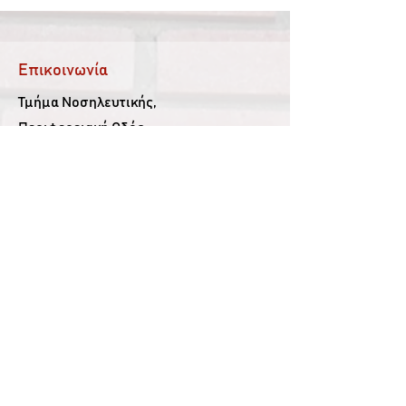
Επικοινωνία
Τμήμα Νοσηλευτικής,
Περιφερειακή Οδός
Λάρισας - Τρικάλων
Τ.Κ. 41500, Λάρισα
Ακολουθήστε μας
Facebook
YouTube
g-nurs@uth.gr
Παλαιότερος Ιστότοπος