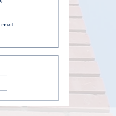
ς.
email: 