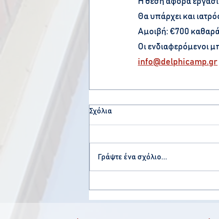
Η θέση αφορά εργασία
Θα υπάρχει και ιατρό
Αμοιβή: €700 καθαρά
Οι ενδιαφερόμενοι μ
info@delphicamp.gr
Σχόλια
Γράψτε ένα σχόλιο...