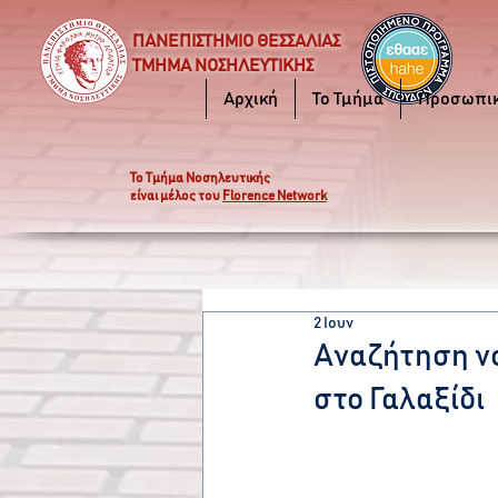
ΠΑΝΕΠΙΣΤΗΜΙΟ ΘΕΣΣΑΛΙΑΣ
ΤΜΗΜΑ ΝΟΣΗΛΕΥΤΙΚΗΣ
Αρχική
Το Τμήμα
Προσωπι
Το Τμήμα Νοσηλευτικής
είναι μέλος του
Florence Network
2 Ιουν
Αναζήτηση ν
στο Γαλαξίδι