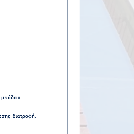
με άδεια 
σης, διατροφή, 